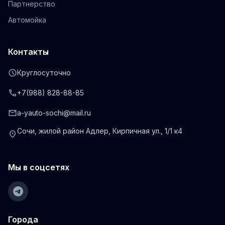
Партнерство
Автомойка
Контакты
schedule
Круглосуточно
phone
+7(988) 828-88-85
mail
a-yauto-sochi@mail.ru
Сочи, жилой район Адлер, Кирпичная ул., 1/1 к4
location_on
Мы в соцсетях
Города