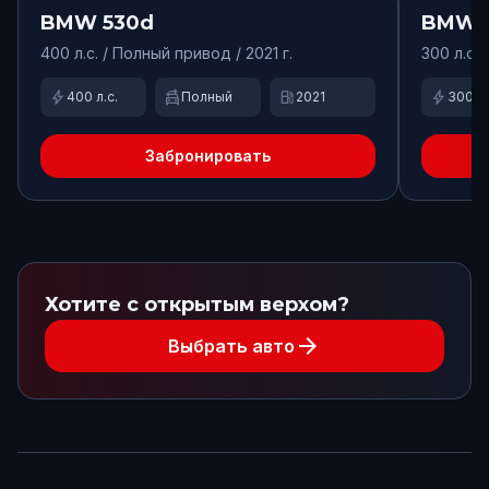
Доступно
Доступн
BMW
530d
BMW
400
л.с. /
Полный
привод
/ 2021 г.
300
л.с. 
bolt
swap_driving_apps
local_gas_station
bolt
400
л.с.
Полный
2021
300
л.
Забронировать
Хотите с открытым верхом?
arrow_forward
Выбрать авто