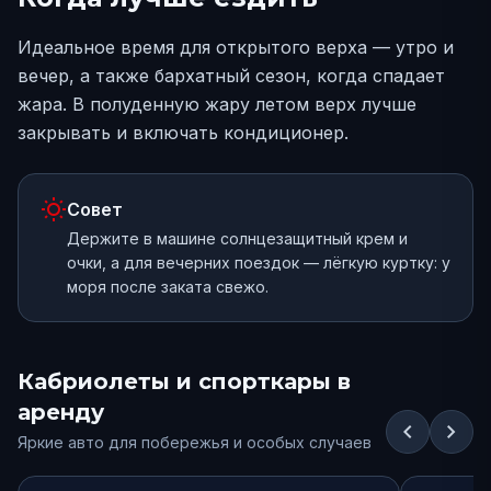
Идеальное время для открытого верха — утро и
вечер, а также бархатный сезон, когда спадает
жара. В полуденную жару летом верх лучше
закрывать и включать кондиционер.
wb_sunny
Совет
Держите в машине солнцезащитный крем и
очки, а для вечерних поездок — лёгкую куртку: у
моря после заката свежо.
Кабриолеты и спорткары в
аренду
chevron_left
chevron_right
Яркие авто для побережья и особых случаев
от
15000
₽/сут.