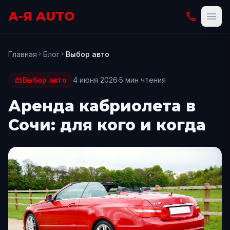
А-Я AUTO
phone
menu
Главная
Блог
Выбор авто
chevron_right
chevron_right
directions_car
Выбор авто
4 июня 2026
·
5
мин чтения
Аренда кабриолета в
Сочи: для кого и когда