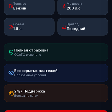
Топливо
Мощность
local_gas_station
bolt
Бензин
200 л.с.
Объем
Привод
speed
swap_driving_apps
1.6 л.
Передний
Полная страховка
verified_user
ОСАГО включено
Без скрытых платежей
visibility_off
Прозрачные условия
24/7 Поддержка
support_agent
Всегда на связи