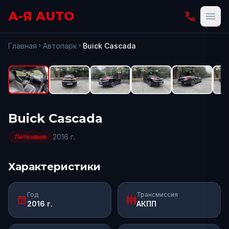
А-Я AUTO
phone
menu
fullscreen
Открыть
Главная
Автопарк
Buick
Cascada
chevron_right
chevron_right
Buick
Cascada
2016
г.
Легковые
Характеристики
Год
Трансмиссия
calendar_month
settings_input_component
2016 г.
АКПП