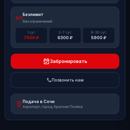
Безлимит
all_inclusive
без ограничений
1 сут.
3-7 сут.
8-30 сут.
7000
₽
6300
₽
5900
₽
event_available
Забронировать
phone
Позвонить нам
Подача в Сочи
pin_drop
Аэропорт, город, Красная Поляна