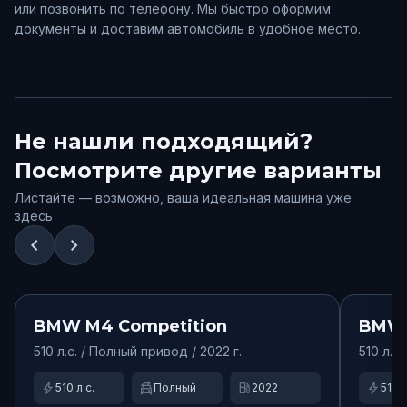
или позвонить по телефону. Мы быстро оформим
документы и доставим автомобиль в удобное место.
Не нашли подходящий?
Посмотрите другие варианты
Листайте — возможно, ваша идеальная машина уже
здесь
chevron_left
chevron_right
от
35000
₽/сут.
Доступно
Доступ
BMW
M4 Competition
BMW
510
л.с. /
Полный
привод
/ 2022 г.
510
л.с.
bolt
swap_driving_apps
local_gas_station
bolt
510
л.с.
Полный
2022
510
л