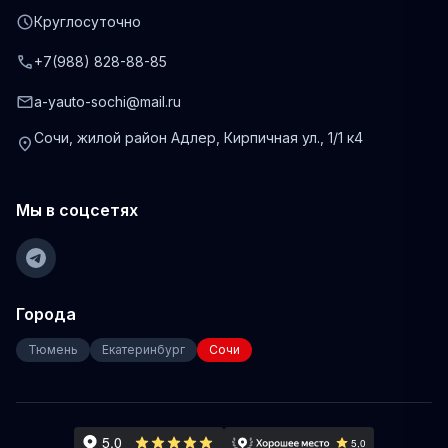
schedule
Круглосуточно
phone
+7(988) 828-88-85
mail
a-yauto-sochi@mail.ru
Сочи, жилой район Адлер, Кирпичная ул., 1/1 к4
location_on
Мы в соцсетях
Города
Тюмень
Екатеринбург
Сочи