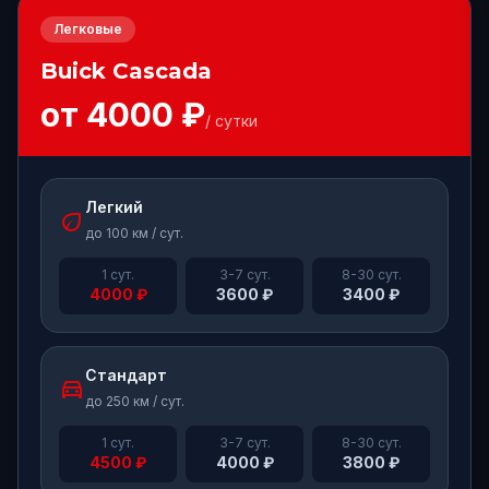
Легковые
Buick
Cascada
от
4000
₽
/ сутки
Легкий
eco
до 100 км / сут.
1 сут.
3-7 сут.
8-30 сут.
4000
₽
3600
₽
3400
₽
Стандарт
directions_car
до 250 км / сут.
1 сут.
3-7 сут.
8-30 сут.
4500
₽
4000
₽
3800
₽